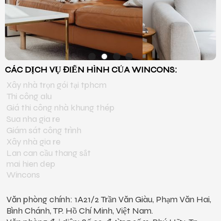
CÁC DỊCH VỤ ĐIỂN HÌNH CỦA WINCONS:
Xây nhà trọn gói tại tphcm
Thi công alu
Giá thi công nhà khung thép
Sua nha gia re
Giám sát công trình
Xây nhà gia re
Lan can cầu thang sắt
mai hien dep
Wincons
Văn phòng chính: 1A21/2 Trần Văn Giàu, Phạm Văn Hai,
Bình Chánh, TP. Hồ Chí Minh, Việt Nam.