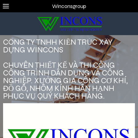
Winconsgroup
CÔNG TY TNHH KIẾN TRÚC XÂY
DỰNG WINCONS
CHUYÊN THIẾT KẾ VÀ THI CÔNG
CÔNG TRÌNH DÂN DỤNG VÀ CÔNG
NGHIỆP. XƯỞNG GIA CÔNG CƠ KHÍ,
ĐỒ GỖ, NHÔM KÍNH HÂN HẠNH
PHỤC VỤ QUÝ KHÁCH HÀNG.